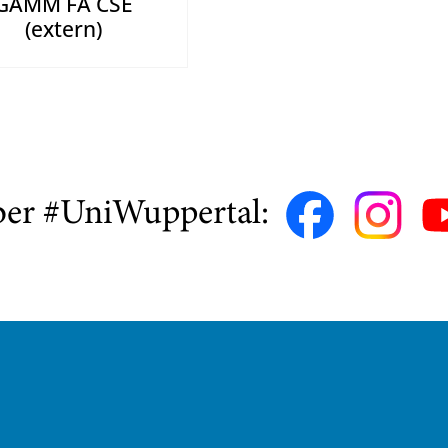
GAMM FA CSE
(extern)
ber #UniWuppertal: